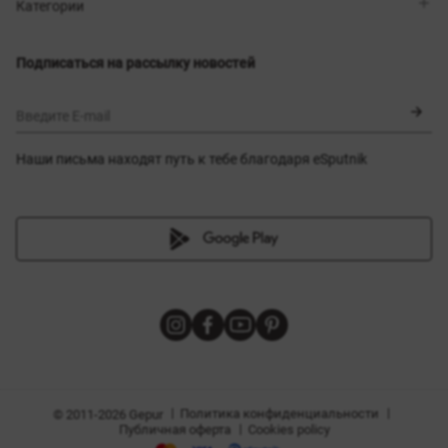
Магазины
Доставка
Категории
Блог
Оплата
Выбор размера
Новинки
Обмен и возврат
Платья
Подписаться на рассылку новостей
Сертификаты
Верхняя одежда
Корсеты
BLACK FRIDAY
Введите E-mail
Наши письма находят путь к тебе благодаря eSputnik
амы
|
|
Политика конфиденциальности
© 2011-2026 Gepur
|
Публичная оферта
Cookies policy