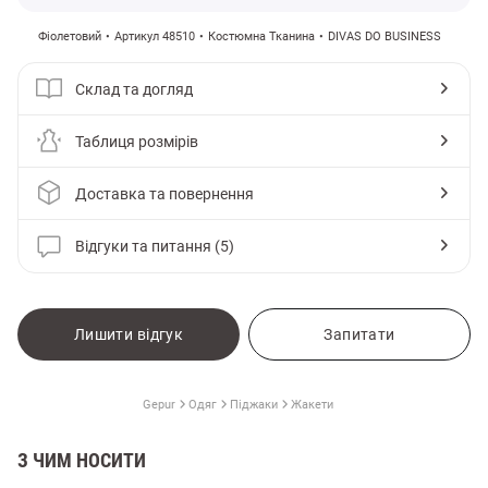
Фіолетовий
Артикул 48510
Костюмна Тканина
DIVAS DO BUSINESS
Склад та догляд
Таблиця розмірів
Доставка та повернення
Відгуки та питання (5)
Лишити відгук
Запитати
и
Gepur
Одяг
Піджаки
Жакети
З ЧИМ НОСИТИ