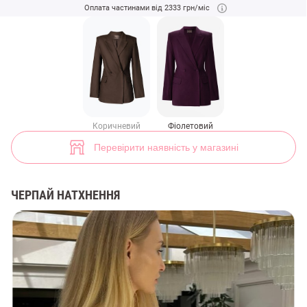
Двобортний жакет з поясом у винному відтінку (арт. 48510) ♡ інте
Оплата частинами від 2333 грн/міс
5
Коричневий
Фіолетовий
Перевірити наявність у магазині
ЧЕРПАЙ НАТХНЕННЯ