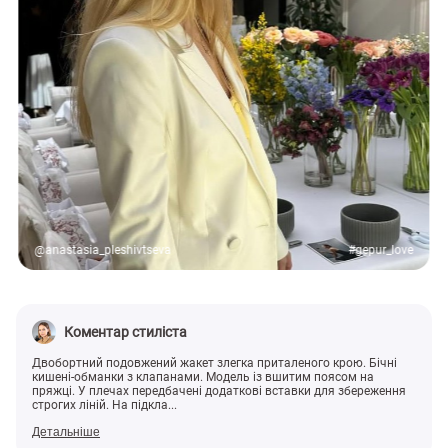
@anastasia_pleshivtseva
#gepur_love
Коментар стиліста
Двобортний подовжений жакет злегка приталеного крою. Бічні
кишені-обманки з клапанами. Модель із вшитим поясом на
пряжці. У плечах передбачені додаткові вставки для збереження
строгих ліній. На підкла...
Детальніше