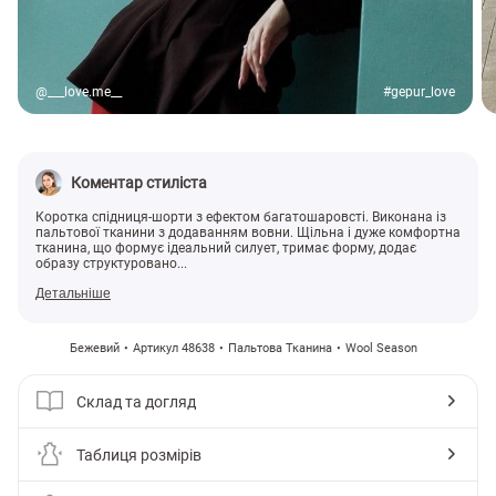
@___love.me__
#gepur_love
Коментар стиліста
Коротка спідниця-шорти з ефектом багатошаровсті. Виконана із
пальтової тканини з додаванням вовни. Щільна і дуже комфортна
тканина, що формує ідеальний силует, тримає форму, додає
образу структуровано...
Детальніше
Бежевий
Артикул 48638
Пальтова Тканина
Wool Season
Склад та догляд
Таблиця розмірів