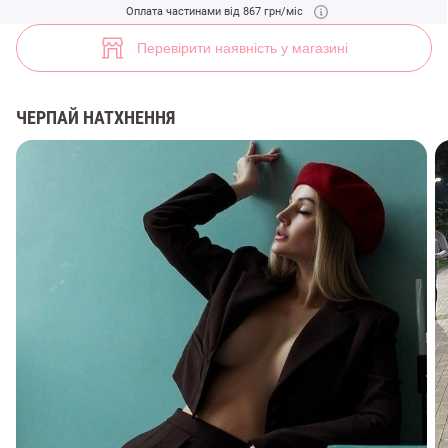
Бежева спідниця-шорти у складку із додаванням вовни (арт. 48638)
Оплата частинами від 867 грн/міс
3
Перевірити наявність у магазині
ЧЕРПАЙ НАТХНЕННЯ