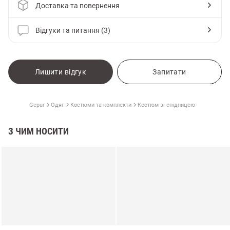
Доставка та повернення
Відгуки та питання (3)
Лишити відгук
Запитати
Gepur
Одяг
Костюми та комплекти
Костюм зі спідницею
З ЧИМ НОСИТИ
и