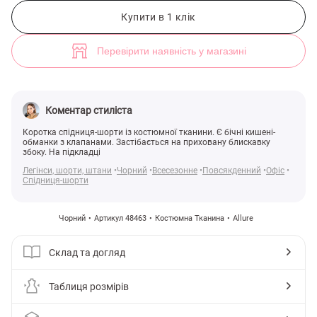
Чорна спідниця-шорти із костюмної тканини (арт. 48463) ♡ інтерне
5
Купити в 1 клік
Перевірити наявність у магазині
Коментар стиліста
Коротка спідниця-шорти із костюмної тканини. Є бічні кишені-
обманки з клапанами. Застібається на приховану блискавку
збоку. На підкладці
Легінси, шорти, штани
Чорний
Всесезонне
Повсякденний
Офіс
Спідниця-шорти
Чорний
Артикул 48463
Костюмна Тканина
Allure
Склад та догляд
Таблиця розмірів