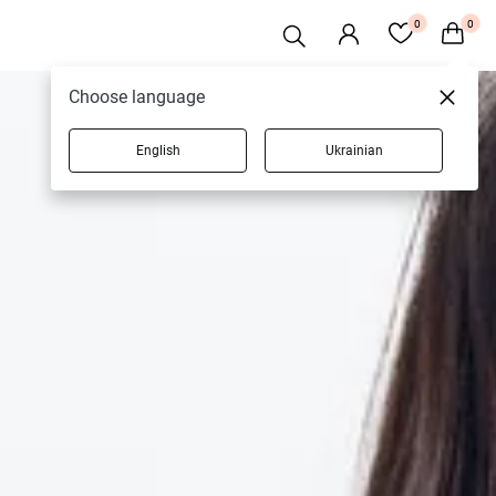
0
0
Choose language
English
Ukrainian