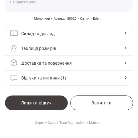
На бретельках
Молочний
Артикул 50020
Сатин
Edem
Склад та догляд
Таблиця розмірів
Доставка та повернення
Відгуки та питання (1)
и
Лишити відгук
Запитати
Gepur
Одяг
Топи боді майки
Майки