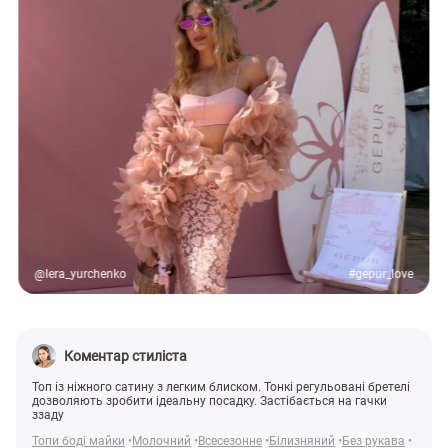
@lera_yurchenko
#gepur_love
Коментар стиліста
Топ із ніжного сатину з легким блиском. Тонкі регульовані бретелі
дозволяють зробити ідеальну посадку. Застібається на гачки
ззаду
Топи боді майки
Молочний
Всесезонне
Білизняний
Без рукава