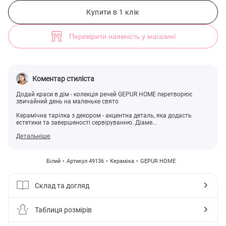
Біла керамічна тарілка 19 см (арт. 49136) ♡ інтернет-магазин Gepur
2
Купити в 1 клік
Перевірити наявність у магазині
Коментар стиліста
Додай краси в дім - колекція речей GEPUR HOME перетворює
звичайний день на маленьке свято
Керамічна тарілка з декором - акцентна деталь, яка додасть
естетики та завершеності сервіруванню. Діаме...
Детальніше
Білий
Артикул 49136
Кераміка
GEPUR HOME
Склад та догляд
Таблиця розмірів