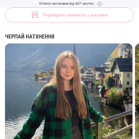
Зелений каржиган у клітку (арт. 39866) ♡ інтернет-магазин Gepur
Оплата частинами від 667 грн/міс
9
Перевірити наявність у магазині
ЧЕРПАЙ НАТХНЕННЯ