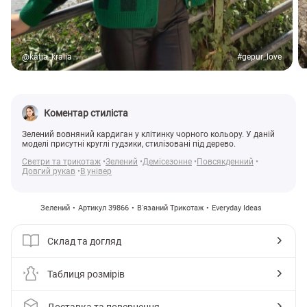
@katia_kralia
#gepur_love
Коментар стиліста
Зелений вовняний кардиган у клітинку чорного кольору. У даній
моделі присутні круглі гудзики, стилізовані під дерево.
Светри та трикотаж
Зелений
Демісезонне
Повсякденний
Довгий рукав
В універ
Зелений
Артикул 39866
В'язаний Трикотаж
Everyday Ideas
Склад та догляд
Таблиця розмірів
Доставка та повернення