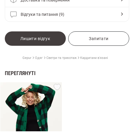
Відгуки та питання (9)
Лишити відгук
Запитати
Gepur
Одяг
Светри та трикотаж
Кардигани в'язані
ПЕРЕГЛЯНУТІ
и