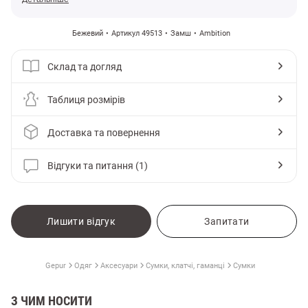
Бежевий
Артикул 49513
Замш
Ambition
Склад та догляд
Таблиця розмірів
Доставка та повернення
Відгуки та питання (1)
Лишити відгук
Запитати
Gepur
Одяг
Аксесуари
Сумки, клатчі, гаманці
Сумки
З ЧИМ НОСИТИ