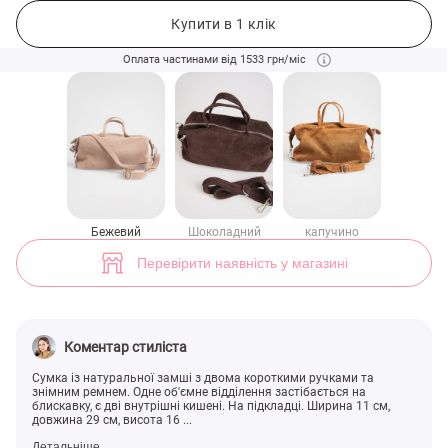
Бежева сумка із натуральної замші з двома ручками (арт. 49513) ♡
1
Купити в 1 клік
Оплата частинами від 1533 грн/міс
Бежевий
Шоколадний
капучино
Перевірити наявність у магазині
Коментар стиліста
Сумка із натуральної замші з двома короткими ручками та
знімним ремнем. Одне об'ємне відділення застібається на
блискавку, є дві внутрішні кишені. На підкладці. Ширина 11 см,
довжина 29 см, висота 16 ...
Детальніше