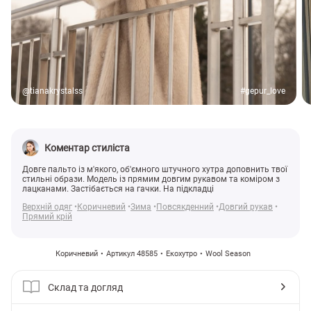
@tianakrystalss
#gepur_love
Коментар стиліста
Довге пальто із м'якого, об'ємного штучного хутра доповнить твої
стильні образи. Модель із прямим довгим рукавом та коміром з
лацканами. Застібається на гачки. На підкладці
Верхній одяг
Коричневий
Зима
Повсякденний
Довгий рукав
Прямий крій
Коричневий
Артикул 48585
Екохутро
Wool Season
Склад та догляд