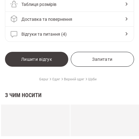
Таблиця розмірів
Доставка та повернення
Відгуки та питання (4)
Лишити відгук
Запитати
Gepur
Одяг
Верхній одяг
Шуби
З ЧИМ НОСИТИ
и