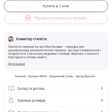
Золотисті об'ємні сережки на застібці (арт. 49974) ♡ інтернет-магаз
Купити в 1 клік
Перевірити наявність у магазині
Коментар стиліста
Лаконічні сережки на застібці-гвоздик – знахідка для
шанувальниць мінімалістичних прикрас. Ця пара універсальна і
поєднується з багатьма модними стилями. Виконані з якісного
біжутерного сплаву, який п...
Детальніше
Золотий
Артикул 49974
Біжутерний Сплав
Spring Blossom
Склад та догляд
Таблиця розмірів