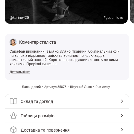
@karine420
#gepur_love
Коментар стиліста
Сарафан виконаний із м'якої лляної тканини. Оригінальний крій
на запaх з відрізною талією та воланом по краю задає
романтичний настрій. Короткі широкі рукави лягають легкими
хвилями. Прорізні кишені н...
Детальніше
Лавандовий
Артикул 35873
Штучний Льон
Run Away
Склад та догляд
Таблиця розмірів
Доставка та повернення