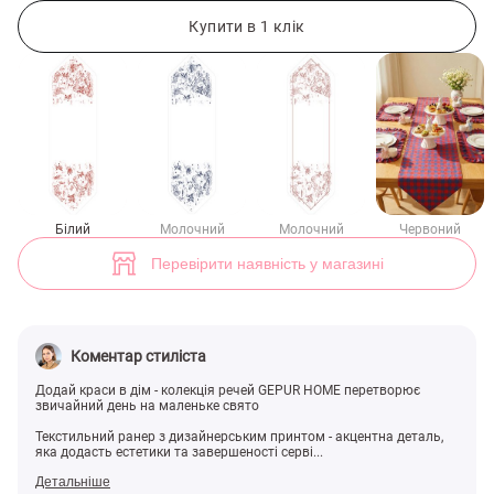
Білий ранер з дизайнерським принтом 150х40 см (арт. 48875) ♡ інт
2
Купити в 1 клік
Білий
Молочний
Молочний
Червоний
Перевірити наявність у магазині
Коментар стиліста
Додай краси в дім - колекція речей GEPUR HOME перетворює
звичайний день на маленьке свято
Текстильний ранер з дизайнерським принтом - акцентна деталь,
яка додасть естетики та завершеності серві...
Детальніше