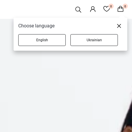
0
0
Choose language
English
Ukrainian