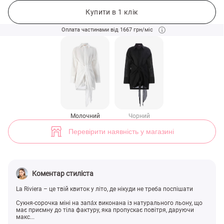
Молочна сукня-сорочка міні з натурального льону (арт. 49715) ♡ і
3
Купити в 1 клік
Оплата частинами від 1667 грн/міс
Молочний
Чорний
Перевірити наявність у магазині
Коментар стиліста
La Riviera – це твій квиток у літо, де нікуди не треба поспішати
Сукня-сорочка міні на запа́х виконана із натурального льону, що
має приємну до тіла фактуру, яка пропускає повітря, даруючи
макс...