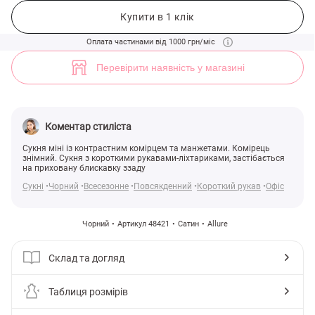
Сатинова сукня міні з контрастним коміром та манжетами (арт. 484
2
Купити в 1 клік
Оплата частинами від 1000 грн/міс
Перевірити наявність у магазині
Коментар стиліста
Сукня міні із контрастним комірцем та манжетами. Комірець
знімний. Сукня з короткими рукавами-ліхтариками, застібається
на приховану блискавку ззаду
Сукні
Чорний
Всесезонне
Повсякденний
Короткий рукав
Офіс
Чорний
Артикул 48421
Сатин
Allure
Склад та догляд
Таблиця розмірів