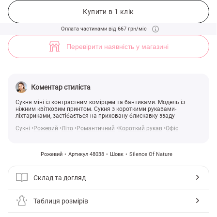
Рожева сукня міні із контрастним коміром та бантиками (арт. 4803
1
Купити в 1 клік
Оплата частинами від 667 грн/міс
Перевірити наявність у магазині
Коментар стиліста
Сукня міні із контрастним комірцем та бантиками. Модель із
ніжним квітковим принтом. Сукня з короткими рукавами-
ліхтариками, застібається на приховану блискавку ззаду
Сукні
Рожевий
Літо
Романтичний
Короткий рукав
Офіс
Рожевий
Артикул 48038
Шовк
Silence Of Nature
Склад та догляд
Таблиця розмірів