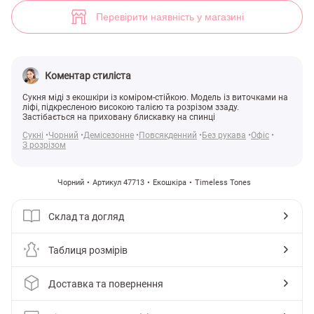
Чорна шкіряна сукня міді з розрізом (арт. 47713) ♡ інтернет-магази
3
Перевірити наявність у магазині
Коментар стиліста
Сукня міді з екошкіри із коміром-стійкою. Модель із виточками на
ліфі, підкресленою високою талією та розрізом ззаду.
Застібається на приховану блискавку на спинці
Сукні
Чорний
Демісезонне
Повсякденний
Без рукава
Офіс
З розрізом
Чорний
Артикул 47713
Екошкіра
Timeless Tones
Склад та догляд
Таблиця розмірів
Доставка та повернення