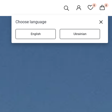
0
0
Choose language
English
Ukrainian