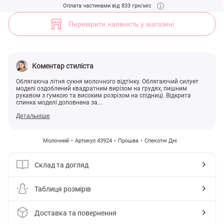
Молочна сукня з відкритою спинкою (арт. 43924) ♡ інтернет-магаз
Оплата частинами від 833 грн/міс
8
Перевірити наявність у магазині
Коментар стиліста
Облягаюча літня сукня молочного відтінку. Облягаючий силует
моделі оздоблений квадратним вирізом на грудях, пишним
рукавом з гумкою та високим розрізом на спідниці. Відкрита
спинка моделі доповнена за...
Детальніше
Молочний
Артикул 43924
Прошва
Спекотні Дні
Склад та догляд
Таблиця розмірів
Доставка та повернення