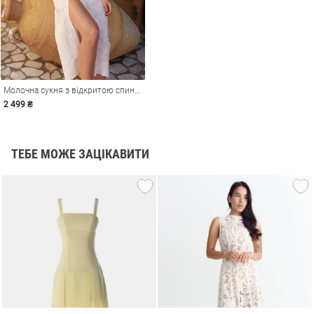
Молочна сукня з відкритою спинкою
2 499 ₴
ТЕБЕ МОЖЕ ЗАЦІКАВИТИ
и