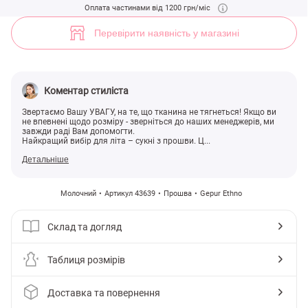
Сукня максі з мереживним декором (арт. 43639) ♡ інтернет-магази
Оплата частинами від 1200 грн/міс
3
Перевірити наявність у магазині
Коментар стиліста
Звертаємо Вашу УВАГУ, на те, що тканина не тягнеться! Якщо ви
не впевнені щодо розміру - зверніться до наших менеджерів, ми
завжди раді Вам допомогти.
Найкращий вибір для літа – сукні з прошви. Ц...
Детальніше
Молочний
Артикул 43639
Прошва
Gepur Ethno
Склад та догляд
Таблиця розмірів
Доставка та повернення