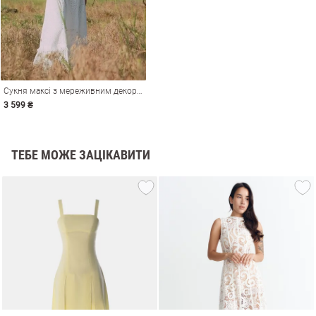
Сукня максі з мереживним декором
3 599 ₴
ТЕБЕ МОЖЕ ЗАЦІКАВИТИ
и