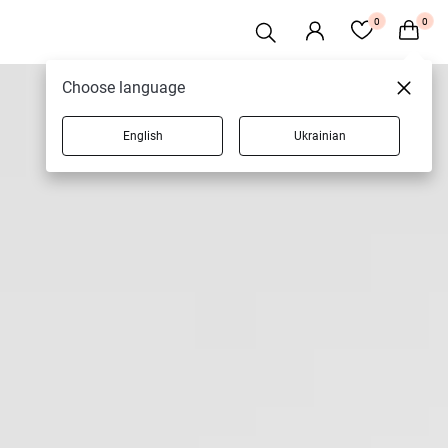
0
0
Choose language
English
Ukrainian