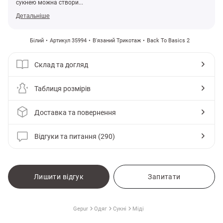
сукнею можна створи...
Детальніше
Білий
Артикул 35994
В'язаний Трикотаж
Back To Basics 2
Склад та догляд
Таблиця розмірів
Доставка та повернення
Відгуки та питання (290)
и
Лишити відгук
Запитати
Gepur
Одяг
Сукні
Міді