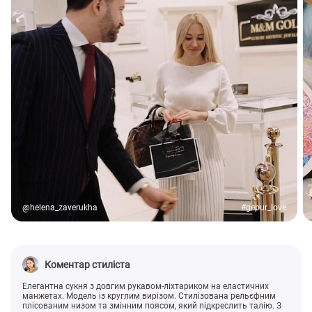
@helena_zaverukha
#gepur_love
Коментар стиліста
Елегантна сукня з довгим рукавом-ліхтариком на еластичних
манжетах. Модель із круглим вирізом. Стилізована рельєфним
плісованим низом та змінним поясом, який підкреслить талію. З