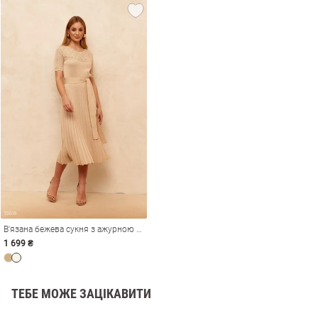
и
В'язана бежева сукня з ажурною кокеткою
1 699 ₴
ТЕБЕ МОЖЕ ЗАЦІКАВИТИ