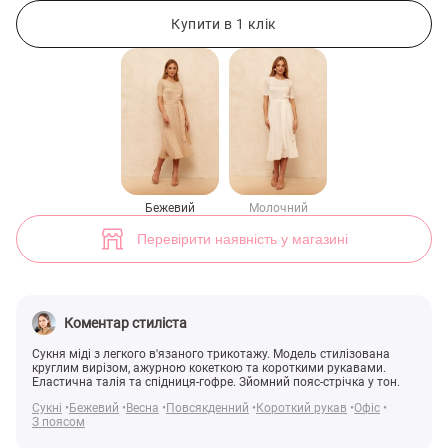
В'язана бежева сукня з ажурною кокеткою (арт. 35618) ♡ інтернет-
32
Купити в 1 клік
Бежевий
Молочний
Перевірити наявність у магазині
Коментар стиліста
Сукня міді з легкого в'язаного трикотажу. Модель стилізована
круглим вирізом, ажурною кокеткою та короткими рукавами.
Еластична талія та спідниця-гофре. Зйомний пояс-стрічка у тон.
Сукні
Бежевий
Весна
Повсякденний
Короткий рукав
Офіс
З поясом