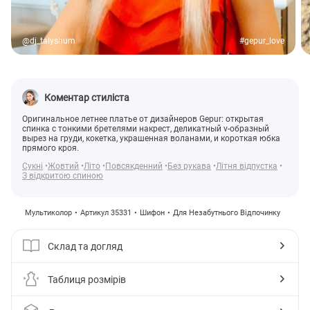
@dj_talyshum
#gepur_love
Коментар стиліста
Оригинальное летнее платье от дизайнеров Gepur: открытая
спинка с тонкими бретелями накрест, деликатный v-образный
вырез на груди, кокетка, украшенная воланами, и короткая юбка
прямого кроя.
Сукні
Жовтий
Літо
Повсякденний
Без рукава
Літня відпустка
З відкритою спиною
Мультиколор
Артикул 35331
Шифон
Для Незабутнього Відпочинку
Склад та догляд
Таблиця розмірів