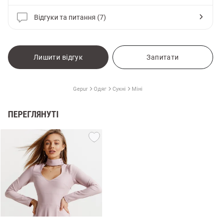
Відгуки та питання (7)
Лишити відгук
Запитати
Gepur
Одяг
Сукні
Міні
ПЕРЕГЛЯНУТІ
и