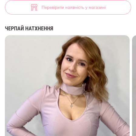
Жіноче розкльошене плаття (арт. 34473) ♡ інтернет-магазин Gepur
7
Перевірити наявність у магазині
ЧЕРПАЙ НАТХНЕННЯ