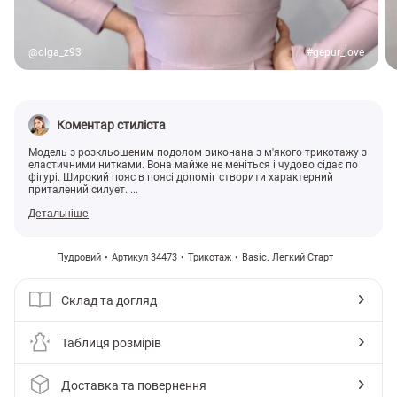
@olga_z93
#gepur_love
Коментар стиліста
Модель з розкльошеним подолом виконана з м'якого трикотажу з
еластичними нитками. Вона майже не меніться і чудово сідає по
фігурі. Широкий пояс в поясі допоміг створити характерний
приталений силует. ...
Детальніше
Пудровий
Артикул 34473
Трикотаж
Basic. Легкий Старт
Склад та догляд
Таблиця розмірів
Доставка та повернення