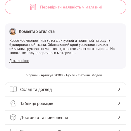
(арт. 34380) ♡ інтернет-магазин Gepur
3
Перевірити наявність у магазині
Коментар стиліста
Короткое черное платье из фактурной и приятной на ощупь
буклированной ткани. Облегающий крой уравновешивают
объемные рукава на манжетах, сшитые из легкого шифона. Из
такого же полупрозрачного материал...
Детальніше
Чорний
Артикул 34380
Букле
Затишні Моделі
Склад та догляд
Таблиця розмірів
Доставка та повернення