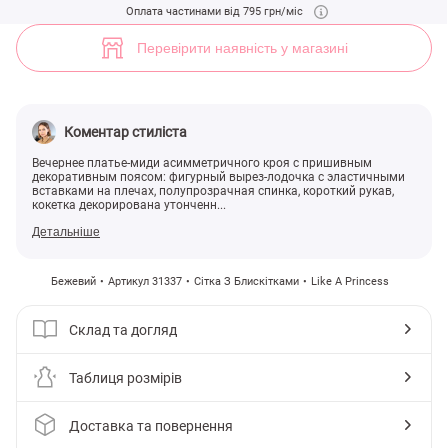
(арт. 31337) ♡ інтернет-магазин Gepur
Оплата частинами від 795 грн/міс
3
Перевірити наявність у магазині
Коментар стиліста
Вечернее платье-миди асимметричного кроя с пришивным
декоративным поясом: фигурный вырез-лодочка с эластичными
вставками на плечах, полупрозрачная спинка, короткий рукав,
кокетка декорирована утонченн...
Детальніше
Бежевий
Артикул 31337
Сітка З Блискітками
Like A Princess
Склад та догляд
Таблиця розмірів
Доставка та повернення