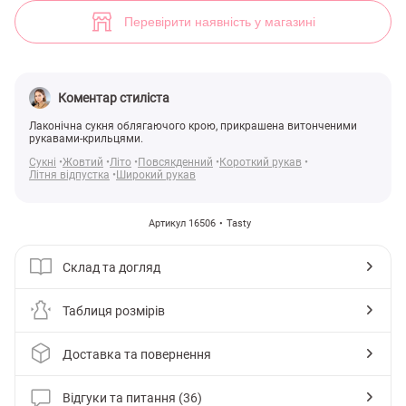
Сонячна літня сукня (арт. 16506) ♡ інтернет-магазин Gepur
36
Перевірити наявність у магазині
Коментар стиліста
Лаконічна сукня облягаючого крою, прикрашена витонченими
рукавами-крильцями.
Сукні
Жовтий
Літо
Повсякденний
Короткий рукав
Літня відпустка
Широкий рукав
Артикул 16506
Tasty
Склад та догляд
Таблиця розмірів
Доставка та повернення
Відгуки та питання (36)