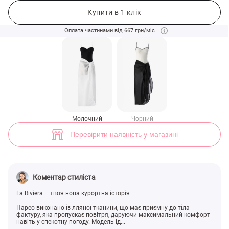
Молочне лляне парео на зав'язці (арт. 49748) ♡ інтернет-магазин G
Купити в 1 клік
Оплата частинами від 667 грн/міс
Молочний
Чорний
Перевірити наявність у магазині
Коментар стиліста
La Riviera – твоя нова курортна історія
Парео виконано із лляної тканини, що має приємну до тіла
фактуру, яка пропускає повітря, даруючи максимальний комфорт
навіть у спекотну погоду. Модель ід...