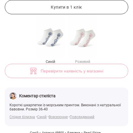
Короткі шкарпетки із синім морським принтом (арт. 49800) ♡ інтер
Купити в 1 клік
Синій
Рожевий
Перевірити наявність у магазині
Коментар стиліста
Короткі шкарпетки із морським принтом. Виконані з натуральної
бавовни. Розмір 36-40
Спідня білизна
Синій
Всесезонне
Повсякденний
Синій
Артикул 49800
Бавовна
Pearl Shine