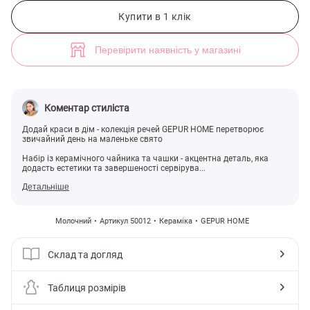
Керамічний набір із чайника та чашки з квітковим декором (арт. 50
Купити в 1 клік
Перевірити наявність у магазині
Коментар стиліста
Додай краси в дім - колекція речей GEPUR HOME перетворює
звичайний день на маленьке свято
Набір із керамічного чайника та чашки - акцентна деталь, яка
додасть естетики та завершеності сервірува...
Детальніше
Молочний
Артикул 50012
Кераміка
GEPUR HOME
Склад та догляд
Таблиця розмірів