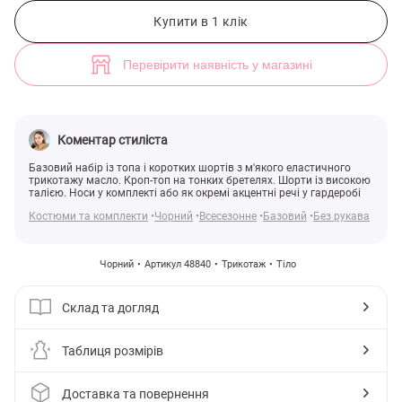
Чорний базовий набір із топа та коротких шортів (арт. 48840) ♡ інт
1
Купити в 1 клік
Перевірити наявність у магазині
Коментар стиліста
Базовий набір із топа і коротких шортів з м'якого еластичного
трикотажу масло. Кроп-топ на тонких бретелях. Шорти із високою
талією. Носи у комплекті або як окремі акцентні речі у гардеробі
Костюми та комплекти
Чорний
Всесезонне
Базовий
Без рукава
Чорний
Артикул 48840
Трикотаж
Тіло
Склад та догляд
Таблиця розмірів
Доставка та повернення