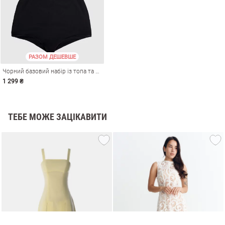
РАЗОМ ДЕШЕВШЕ
Чорний базовий набір із топа та коротких шортів
1 299 ₴
ТЕБЕ МОЖЕ ЗАЦІКАВИТИ
и