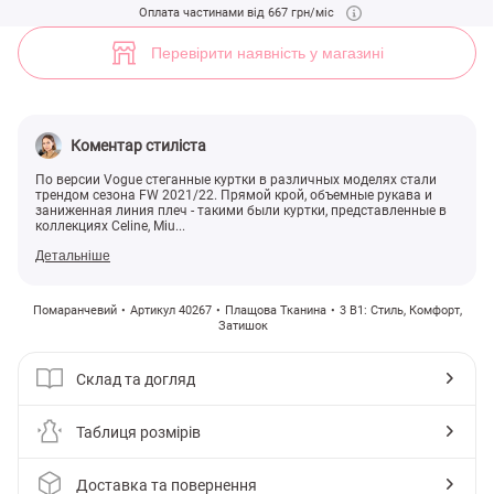
(арт. 40267) ♡ інтернет-магазин Gepur
Оплата частинами від 667 грн/міс
5
Перевірити наявність у магазині
Коментар стиліста
По версии Vogue стеганные куртки в различных моделях стали
трендом сезона FW 2021/22. Прямой крой, объемные рукава и
заниженная линия плеч - такими были куртки, представленные в
коллекциях Celine, Miu...
Детальніше
Помаранчевий
Артикул 40267
Плащова Тканина
3 В1: Стиль, Комфорт,
Затишок
Склад та догляд
Таблиця розмірів
Доставка та повернення