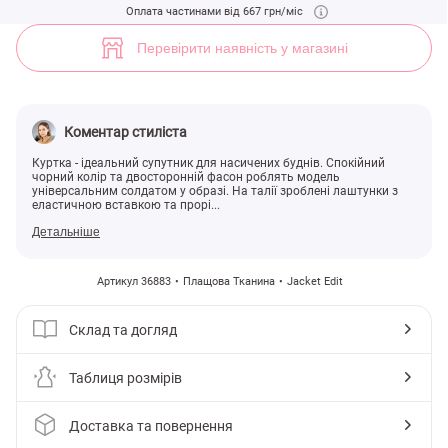
Двостороння куртка з хутром чорного кольору (арт. 36883) ♡ інтер
Оплата частинами від 667 грн/міс
2
Перевірити наявність у магазині
Коментар стиліста
Куртка - ідеальний супутник для насичених буднів. Спокійний
чорний колір та двосторонній фасон роблять модель
універсальним солдатом у образі. На талії зроблені лаштунки з
еластичною вставкою та прорі...
Детальніше
Артикул 36883
Плащова Тканина
Jacket Edit
Склад та догляд
Таблиця розмірів
Доставка та повернення