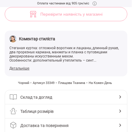
(арт. 33349) ♡ інтернет-магазин Gepur
Оплата частинами від 905 грн/міс
2
Перевірити наявність у магазині
Коментар стиліста
Стеганая куртка: отложной воротник и лацканы, длинный рукав,
два прорезных кармана, манжеты и планка с пуговицами
декорированы искусственным мехом.
Особенности: дополнительный утеплитель – синт...
Детальніше
Чорний
Артикул 33349
Плащова Тканина
На Кожен День
Склад та догляд
Таблиця розмірів
Доставка та повернення