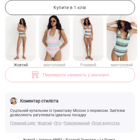
Жовтий трикотажний суцільний купальник з люрексом (арт. 49883)
Купити в 1 клік
Жовтий
ментоловий
Рожевий
ментоловий
Перевірити наявність у магазині
Коментар стиліста
Суцільний купальник із трикотажу Міссоні з люрексом. Зав'язки
дозволяють регулювати ідеальну посадку
Пляжний одяг
Жовтий
Літо
Повсякденний
Літня відпустка
Жовтий
Артикул 49883
В'язаний Трикотаж
La Riviera