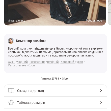
@yana.ways
#gepur_love
Коментар стиліста
Вечірній комплект від дизайнерів Gepur: укорочений топ з вирізом-
човника і відкритими плечима , приголомшлива висока спідниця з
прозорої сітки, із защипами та яскравим декором паєтками.
Сукні
Чорний
Всесезонне
Вечірній
Короткий рукав
Party dresses
Кроп
Артикул 23783
Glory
Склад та догляд
Таблиця розмірів