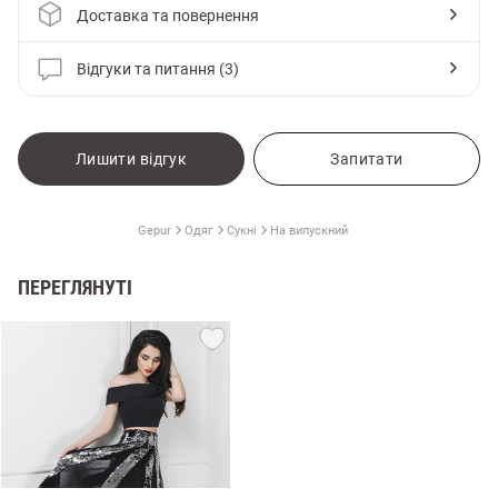
Доставка та повернення
Відгуки та питання (3)
Лишити відгук
Запитати
Gepur
Одяг
Сукні
На випускний
ПЕРЕГЛЯНУТІ
и