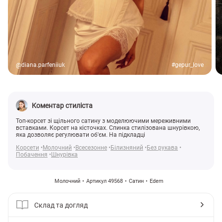
@diana.parfeniiuk
#gepur_love
Коментар стиліста
Топ-корсет зі щільного сатину з моделюючими мереживними
вставками. Корсет на кісточках. Спинка стилізована шнурівкою,
яка дозволяє регулювати об'єм. На підкладці
Корсети
Молочний
Всесезонне
Білизняний
Без рукава
Побачення
Шнурівка
Молочний
Артикул 49568
Сатин
Edem
Склад та догляд