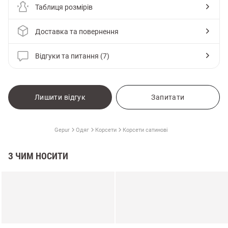
Таблиця розмірів
Доставка та повернення
Відгуки та питання (7)
Лишити відгук
Запитати
Gepur
Одяг
Корсети
Корсети сатинові
З ЧИМ НОСИТИ
и