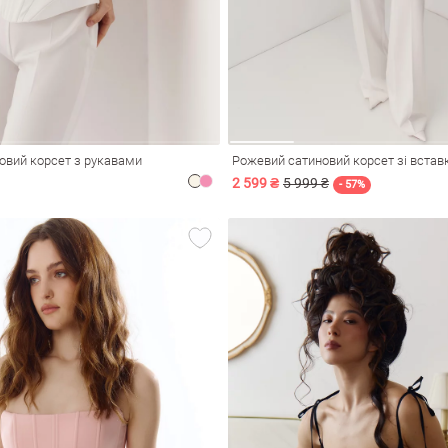
овий корсет з рукавами
Рожевий сатиновий корсет зі вста
2 599 ₴
5 999 ₴
- 57%