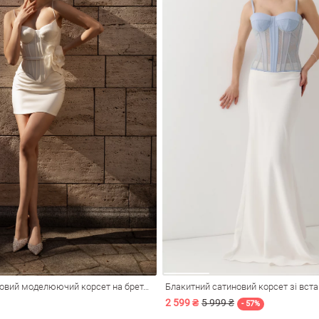
Молочний сатиновий моделюючий корсет на бретелях
Блакитний сатиновий корсет зі вст
2 599 ₴
5 999 ₴
- 57%