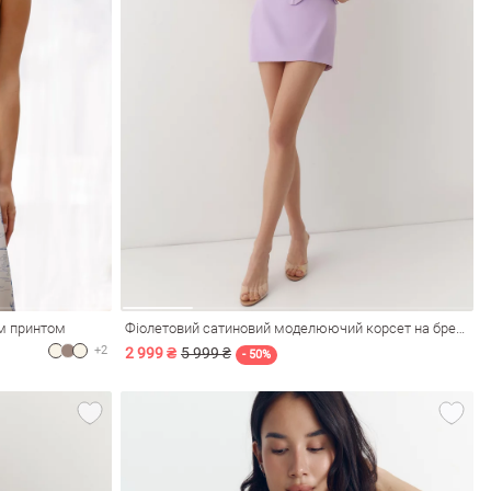
им принтом
Фіолетовий сатиновий моделюючий корсет на бретелях
+2
2 999 ₴
5 999 ₴
- 50%