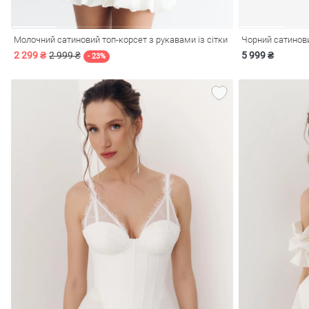
Молочний сатиновий топ-корсет з рукавами із сітки
Чорний сатинов
2 299 ₴
2 999 ₴
5 999 ₴
- 23%