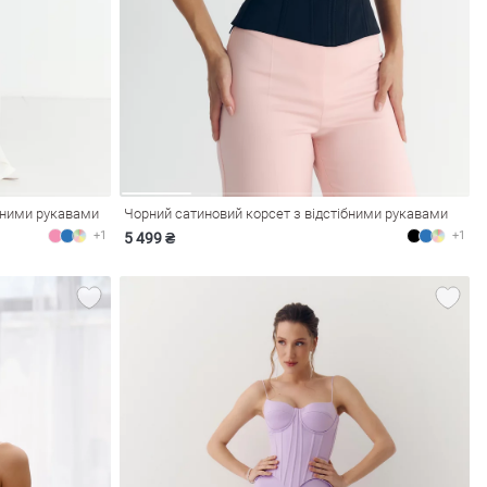
бними рукавами
Чорний сатиновий корсет з відстібними рукавами
+1
+1
5 499 ₴