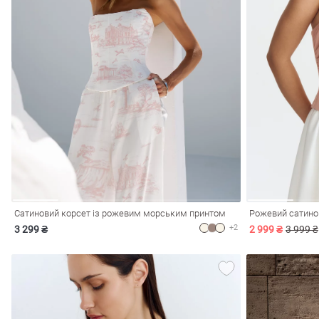
лизна
три
Сатиновий корсет із рожевим морським принтом
Рожевий сатинов
+2
3 299 ₴
2 999 ₴
3 999 ₴
уляри
Косметика
Хустки
Панами
ки