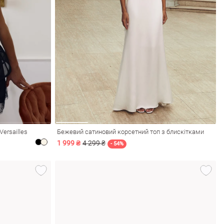
ersailles
Бежевий сатиновий корсетний топ з блискітками
1 999 ₴
4 299 ₴
- 54%