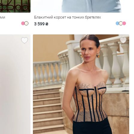
ами
Блакитний корсет на тонких бретелях
3 599 ₴