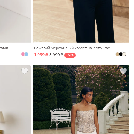
вками
Бежевий мереживний корсет на кісточках
1 999 ₴
3 999 ₴
- 50%