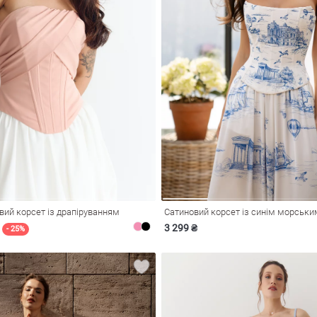
ий корсет із драпіруванням
Сатиновий корсет із синім морськ
3 299 ₴
- 25%