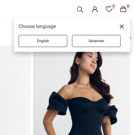
0
0
Choose language
English
Ukrainian
51 товарів