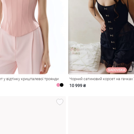
SADOVSKA
т у відтінку кришталевої троянди
Чорний сатиновий корсет на гачках V
10 999 ₴