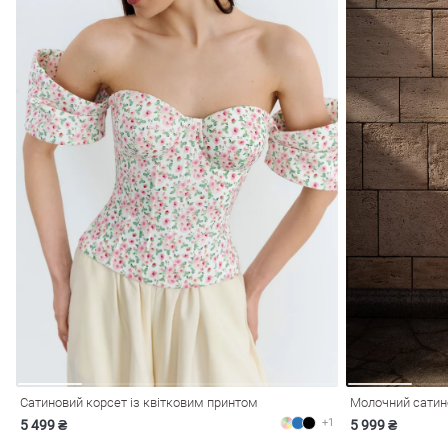
Сатиновий корсет із квітковим принтом
+1
5 499 ₴
5 999 ₴