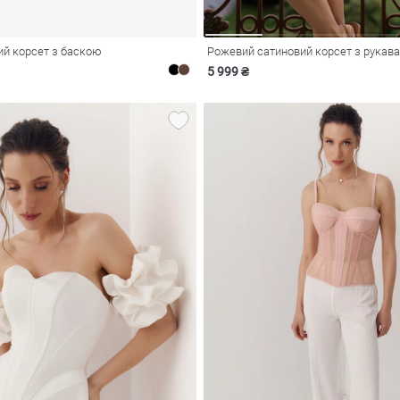
ий корсет з баскою
Рожевий сатиновий корсет з рукав
5 999 ₴