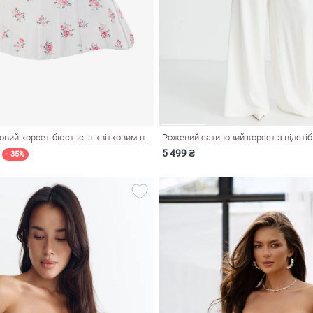
Молочний сатиновий корсет-бюстьє із квітковим принтом
Рожевий сатиновий корсет з відсті
5 499 ₴
- 35%