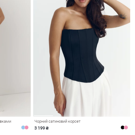
авками
Чорний сатиновий корсет
3 199 ₴