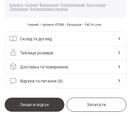
Корсети
Чорний
Всесезонне
Повсякденний
Без рукава
Побачення
З відкритими плечима
Чорний
Артикул 47084
Екошкіра
Fall In Love
Склад та догляд
Таблиця розмірів
Доставка та повернення
Відгуки та питання (6)
и
Лишити відгук
Запитати
Gepur
Одяг
Корсети
М’який вигин декольте