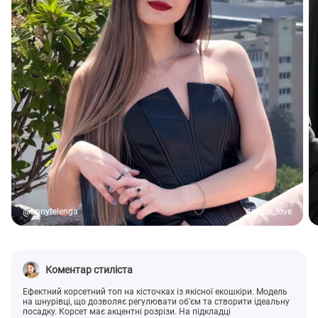
@annytelenga
#gepur_love
Коментар стиліста
Ефектний корсетний топ на кісточках із якісної екошкіри. Модель
на шнурівці, що дозволяє регулювати об'єм та створити ідеальну
посадку. Корсет має акцентні розрізи. На підкладці