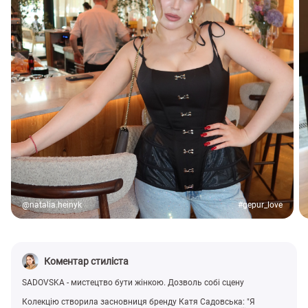
@natalia.heinyk
#gepur_love
Коментар стиліста
SADOVSKA - мистецтво бути жінкою. Дозволь собі сцену
Колекцію створила засновниця бренду Катя Садовська: "Я