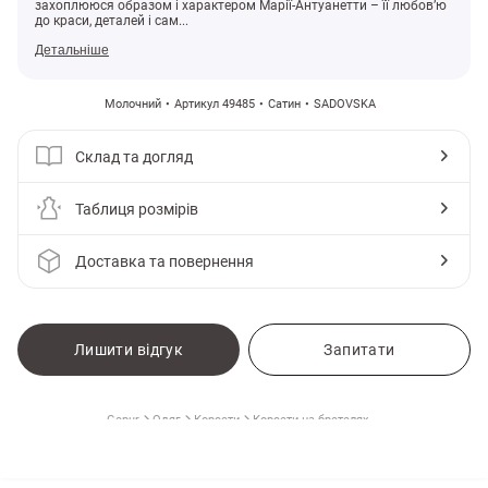
захоплююся образом і характером Марії-Антуанетти – її любов’ю
до краси, деталей і сам...
Детальніше
Молочний
Артикул 49485
Сатин
SADOVSKA
Склад та догляд
Таблиця розмірів
Доставка та повернення
и
Лишити відгук
Запитати
Gepur
Одяг
Корсети
Корсети на бретелях
З ЧИМ НОСИТИ