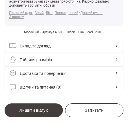
асиметричний рукав і знімний пояс-стрічка. Кімоно ідеально
доповнить твої літні образи
Пляжний одяг
Білий
Літо
Повсякденний
Довгий рукав
З поясом
Молочний
Артикул 49533
Шовк
Pink Pearl Shine
Склад та догляд
Таблиця розмірів
Доставка та повернення
Відгуки та питання (8)
и
Лишити відгук
Запитати