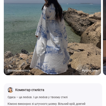
@umkaismailova
#gepur_love
Коментар стиліста
Одеса – це любов. І ця любов у твоєму стилі
Кімоно виконано зі штучного шовку. Вільний крій, довгий