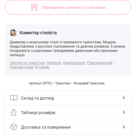
Джемпер у бірюзову смужку (арт. 39702) ♡ інтернет-магазин Gepur
1
Перевірити наявність у магазині
Коментар стиліста
Джемпер у морському стилі із приємного трикотажу. Модель
представлена з круглою горловиною та довгим рукавом. Її можна
поєднувати з широкими трендовими джинсами або брюками-
палаццо.
Светри та трикотаж
Зелений
Демісезонне
Повсякденний
Довгий рукав
В універ
Артикул 39702
Трикотаж
Яскравий Трикотаж
Склад та догляд
Таблиця розмірів
Доставка та повернення