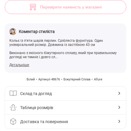
Біле багатошарове намисто з перлинами (арт. 48676) ♡ інтернет-ма
Перевірити наявність у магазині
Коментар стиліста
Кольє із п'яти шарів перлин. Срібляста фурнітура. Один
універсальний розмір. Довжина із застібкою 43 см
Виконано з якісного біжутерного сплаву, який при правильному
догляді не темніє і довго сл...
Детальніше
Білий
Артикул 48676
Біжутерний Сплав
Allure
Склад та догляд
Таблиця розмірів
Доставка та повернення