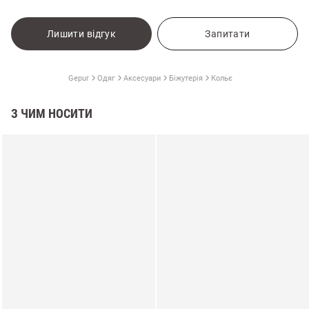
Лишити відгук
Запитати
Gepur
Одяг
Аксесуари
Біжутерія
Кольє
З ЧИМ НОСИТИ