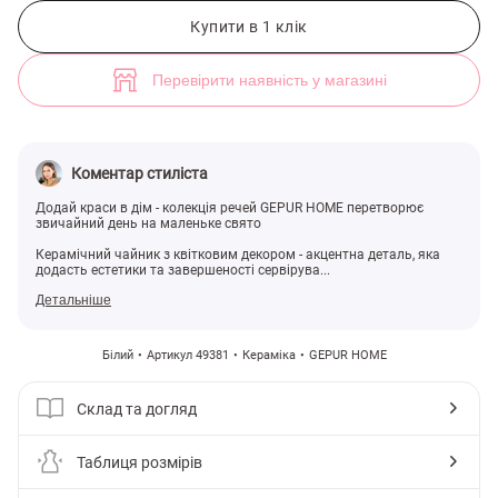
Керамічний чайник з квітковим декором (арт. 49381) ♡ інтернет-ма
Купити в 1 клік
Перевірити наявність у магазині
Коментар стиліста
Додай краси в дім - колекція речей GEPUR HOME перетворює
звичайний день на маленьке свято
Керамічний чайник з квітковим декором - акцентна деталь, яка
додасть естетики та завершеності сервірува...
Детальніше
Білий
Артикул 49381
Кераміка
GEPUR HOME
Склад та догляд
Таблиця розмірів