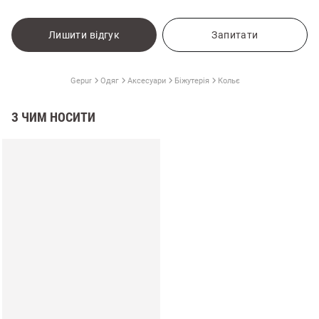
Лишити відгук
Запитати
Gepur
Одяг
Аксесуари
Біжутерія
Кольє
З ЧИМ НОСИТИ