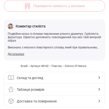
Подвійне біле намисто з перлинами (арт. 48160) ♡ інтернет-магазин
Перевірити наявність у магазині
Коментар стиліста
Подвійне кольє із білими перлинами різного діаметру. Срібляста
фурнітура. Ефектно доповнить повсякденний лук або твій вечірній
образ
Виконано з якісного біжутерного сплаву, який при правильному...
Детальніше
Білий
Артикул 48160
Пластик
Silence Of Nature
Склад та догляд
Таблиця розмірів
Доставка та повернення