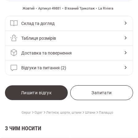
Жовтий
Артикул 49881
В'язаний Трикотаж
La Riviera
Склад та догляд
Таблиця розмірів
Доставка та повернення
Відгуки та питання (2)
Лишити відгук
Запитати
Gepur
Одяг
Легінси, шорти, штани
Штани
Палаццо
З ЧИМ НОСИТИ