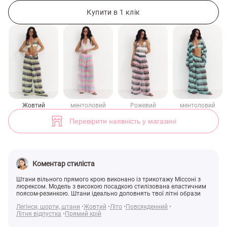
Жовті трикотажні штани вільного крою з люрексом (арт. 49881) ♡ і
2
Купити в 1 клік
Жовтий
ментоловий
Рожевий
ментоловий
Перевірити наявність у магазині
Коментар стиліста
Штани вільного прямого крою виконано із трикотажу Міссоні з
люрексом. Модель з високою посадкою стилізована еластичним
поясом-резинкою. Штани ідеально доповнять твої літні образи
Легінси, шорти, штани
Жовтий
Літо
Повсякденний
Літня відпустка
Прямий крій