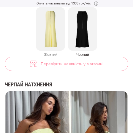
Чорні штани-кльош зі стрілками (арт. 48517) ♡ інтернет-магазин Ge
Оплата частинами від 1333 грн/міс
9
Жовтий
Чорний
Перевірити наявність у магазині
ЧЕРПАЙ НАТХНЕННЯ