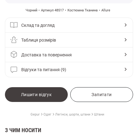
Чорний
Артикул 48517
Костюмна Тканина
Allure
Склад та догляд
Таблиця розмірів
Доставка та повернення
Відгуки та питання (9)
Лишити відгук
Запитати
и
Gepur
Одяг
Легінси, шорти, штани
Штани
З ЧИМ НОСИТИ