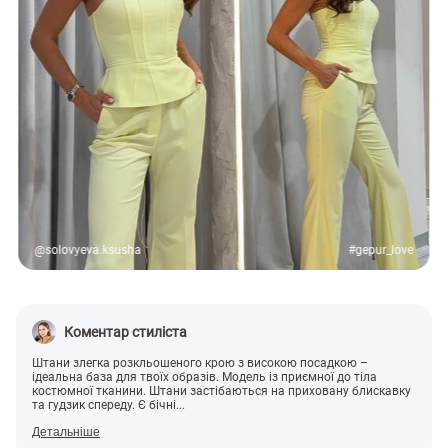
@solovyeva.ksusha
#gepur_love
Коментар стиліста
Штани злегка розкльошеного крою з високою посадкою –
ідеальна база для твоїх образів. Модель із приємної до тіла
костюмної тканини. Штани застібаються на приховану блискавку
та гудзик спереду. Є бічні...
Детальніше