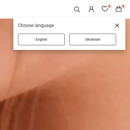
0
0
Choose language
English
Ukrainian